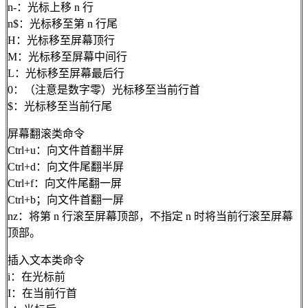
n-：光标上移 n 行
n$：光标移至第 n 行尾
H：光标移至屏幕顶行
M：光标移至屏幕中间行
L：光标移至屏幕最后行
0：（注意是数字零）光标移至当前行首
$：光标移至当前行尾
屏幕翻滚类命令
Ctrl+u：向文件首翻半屏
Ctrl+d：向文件尾翻半屏
Ctrl+f：向文件尾翻一屏
Ctrl+b；向文件首翻一屏
nz：将第 n 行滚至屏幕顶部，不指定 n 时将当前行滚至屏幕
顶部。
插入文本类命令
i：在光标前
I：在当前行首