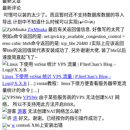
最新文章
最新评论
可惜可以装的太少了。而且暂时还不支持数据库数据的导入
导出 计划中不知道什么时候可以实现(๑•̀ㅁ•́ฅ)
ZjzMisaka
最后有关返回值信息, 好像写的太死了
例如a命令返回的是: net.ipv4.tcp_available_congestion_control =
reno cubic bbrb命令返回的是: tcp_bbr 20480 1实际上应该返回
带bbr的返回值就代表安装成功了. 另外谢谢大佬, 装了bbr以后
速度简直起飞了~
Linux 下使用 vnStat 统计 VPS 流量 | P3terChan’s Blog –
Log@X.X.B
[…] vnstat教程：linux下很方便查看服务器带宽流
量统计的命令 […]
VPSWe
由于某些服务商的VPS 无法创建NAT 网
络， 所以不支持用此方法开启BBR。
游客
无法创建NAT网络怎么破？
许
好文。谢谢。已经按你的指引操作成功了。
w
centos6 X86上安装出错