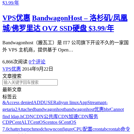
VPS优惠
BandwagonHost – 洛杉矶/凤凰
城/佛罗里达 OVZ SSD硬盘 $3.99/年
Bandwagonhost（搬瓦工）是 IT7 公司旗下开设不久的一家国
外 VPS 主机商，提供基于 Open…
6,866
次阅读
0
个评论
VPS优惠
2014年9月22日
文章搜索
最新文章
标签云
&
Access denied
ADDUSER
aliyun linux
AppStream
apt-
get
aria2
Attached
bandwagonhost
bandwagonhost优惠
bbr
Cannot
find ldap.h
CDN
CDN公共库
CDN加速
CDN服务
CDP
CentALT
CentOS
centos 6
CentOS
7.0
chattr
chgrp
chmod
chown
configure
CPU配置
crontab
crontab命令