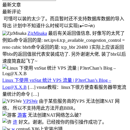
最新文章
最新评论
可惜可以装的太少了。而且暂时还不支持数据库数据的导入
导出 计划中不知道什么时候可以实现(๑•̀ㅁ•́ฅ)
ZjzMisaka
最后有关返回值信息, 好像写的太死了
例如a命令返回的是: net.ipv4.tcp_available_congestion_control =
reno cubic bbrb命令返回的是: tcp_bbr 20480 1实际上应该返回
带bbr的返回值就代表安装成功了. 另外谢谢大佬, 装了bbr以后
速度简直起飞了~
Linux 下使用 vnStat 统计 VPS 流量 | P3terChan’s Blog –
Log@X.X.B
[…] vnstat教程：linux下很方便查看服务器带宽流
量统计的命令 […]
VPSWe
由于某些服务商的VPS 无法创建NAT 网
络， 所以不支持用此方法开启BBR。
游客
无法创建NAT网络怎么破？
许
好文。谢谢。已经按你的指引操作成功了。
w
centos6 X86上安装出错