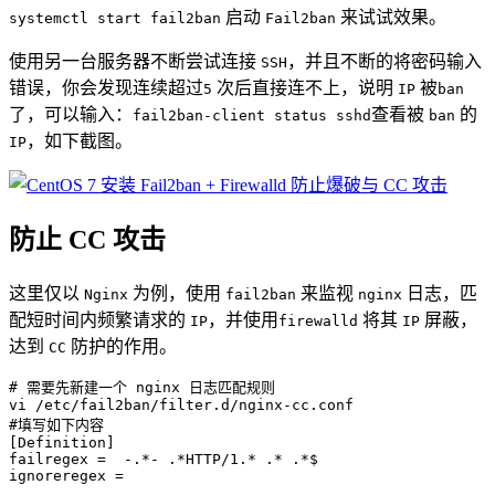
启动
来试试效果。
systemctl start fail2ban
Fail2ban
使用另一台服务器不断尝试连接
，并且不断的将密码输入
SSH
错误，你会发现连续超过
次后直接连不上，说明
被
5
IP
ban
了，可以输入：
查看被
的
fail2ban-client status sshd
ban
，如下截图。
IP
防止 CC 攻击
这里仅以
为例，使用
来监视
日志，匹
Nginx
fail2ban
nginx
配短时间内频繁请求的
，并使用
将其
屏蔽，
IP
firewalld
IP
达到
防护的作用。
CC
# 需要先新建一个 nginx 日志匹配规则

vi /etc/fail2ban/filter.d/nginx-cc.conf

#填写如下内容

[Definition]

failregex =  -.*- .*HTTP/1.* .* .*$

ignoreregex =