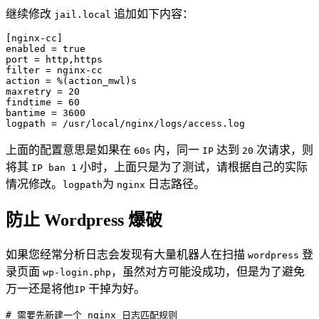
继续修改
追加如下内容：
jail.local
[nginx-cc]

enabled = true

port = http,https

filter = nginx-cc

action = %(action_mwl)s

maxretry = 20

findtime = 60

bantime = 3600

logpath = /usr/local/nginx/logs/access.log
上面的配置意思是如果在
内，同一
达到
次请求，则
60s
IP
20
将其
小时，上面只是为了测试，请根据自己的实际
IP ban 1
情况修改。
为
日志路径。
logpath
nginx
防止 Wordpress 爆破
如果您经常分析日志会发现有大量机器人在扫描
登
wordpress
录页面
，虽然对方可能没成功，但是为了避免
wp-login.php
万一还是将他
干掉为好。
IP
# 需要先新建一个 nginx 日志匹配规则
