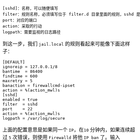
[sshd]：名称，可以随便填写

filter：规则名称，必须填写位于 filter.d 目录里面的规则，sshd 是 
port：对应的端口

action：采取的行动

logpath：需要监视的日志路径
到这一步，我们
的规则看起来可能像下面这样
jail.local
子：
[DEFAULT]

ignoreip = 127.0.0.1/8

bantime  = 86400

findtime = 600

maxretry = 5

banaction = firewallcmd-ipset

[sshd]

enabled = true

filter  = sshd

port    = 22

action = %(action_mwl)s

logpath = /var/log/secure
上面的配置意思是如果同一个
，在
分钟内，如果连续超
IP
10
过
次错误，则使用
将他
了。输入
5
Firewalld
IP ban