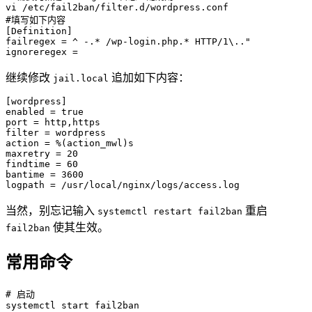
vi /etc/fail2ban/filter.d/wordpress.conf

#填写如下内容

[Definition]

failregex = ^ -.* /wp-login.php.* HTTP/1\.."

ignoreregex =
继续修改
追加如下内容：
jail.local
[wordpress]

enabled = true

port = http,https

filter = wordpress

action = %(action_mwl)s

maxretry = 20

findtime = 60

bantime = 3600

logpath = /usr/local/nginx/logs/access.log
当然，别忘记输入
重启
systemctl restart fail2ban
使其生效。
fail2ban
常用命令
# 启动

systemctl start fail2ban
