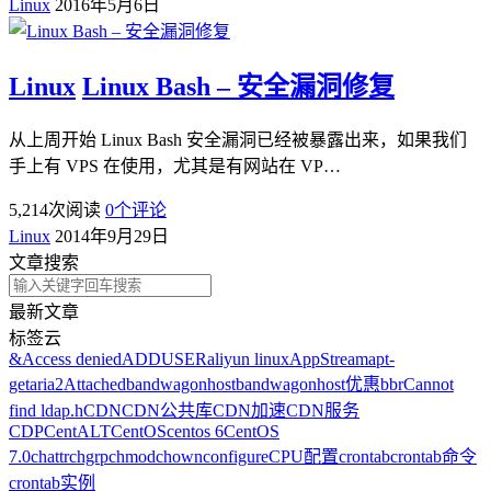
Linux
2016年5月6日
Linux
Linux Bash – 安全漏洞修复
从上周开始 Linux Bash 安全漏洞已经被暴露出来，如果我们
手上有 VPS 在使用，尤其是有网站在 VP…
5,214
次阅读
0
个评论
Linux
2014年9月29日
文章搜索
最新文章
标签云
&
Access denied
ADDUSER
aliyun linux
AppStream
apt-
get
aria2
Attached
bandwagonhost
bandwagonhost优惠
bbr
Cannot
find ldap.h
CDN
CDN公共库
CDN加速
CDN服务
CDP
CentALT
CentOS
centos 6
CentOS
7.0
chattr
chgrp
chmod
chown
configure
CPU配置
crontab
crontab命令
crontab实例