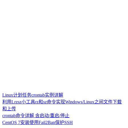
Linux计划任务crontab实例详解
利用Lrzsz小工具rz和sz命令实现Windows/Linux之间文件下载
和上传
crontab命令详解 含启动/重启/停止
CentOS 7安装使用Fail2Ban保护SSH