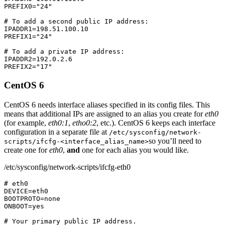
PREFIX0="24"

# To add a second public IP address:

IPADDR1=198.51.100.10

PREFIX1="24"

# To add a private IP address:

IPADDR2=192.0.2.6

PREFIX2="17"
CentOS 6
CentOS 6 needs interface aliases specified in its config files. This
means that additional IPs are assigned to an alias you create for
eth0
(for example,
eth0:1
,
etho0:2
, etc.). CentOS 6 keeps each interface
configuration in a separate file at
/etc/sysconfig/network-
so you’ll need to
scripts/ifcfg-<interface_alias_name>
create one for
eth0
,
and
one for each alias you would like.
/etc/sysconfig/network-scripts/ifcfg-eth0
# eth0

DEVICE=eth0

BOOTPROTO=none

ONBOOT=yes

# Your primary public IP address.
