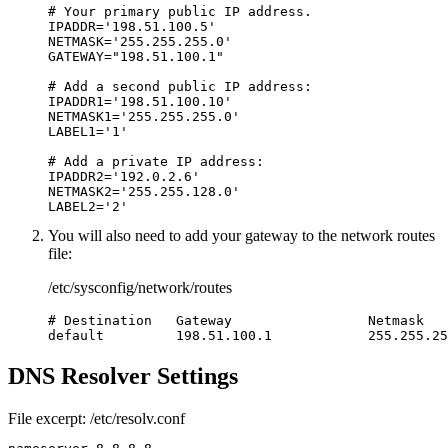
# Your primary public IP address.

IPADDR='198.51.100.5'

NETMASK='255.255.255.0'

GATEWAY="198.51.100.1"

# Add a second public IP address:

IPADDR1='198.51.100.10'

NETMASK1='255.255.255.0'

LABEL1='1'

# Add a private IP address:

IPADDR2='192.0.2.6'

NETMASK2='255.255.128.0'

LABEL2='2'
You will also need to add your gateway to the network routes
file:
/etc/sysconfig/network/routes
# Destination   Gateway                 Netmask   
default         198.51.100.1            255.255.25
DNS Resolver Settings
File excerpt: /etc/resolv.conf