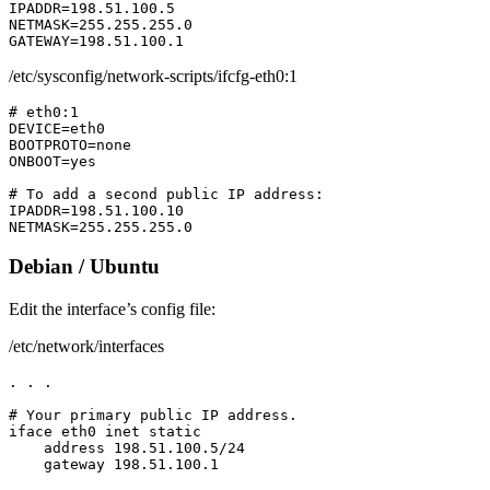
IPADDR=198.51.100.5

NETMASK=255.255.255.0

GATEWAY=198.51.100.1
/etc/sysconfig/network-scripts/ifcfg-eth0:1
# eth0:1

DEVICE=eth0

BOOTPROTO=none

ONBOOT=yes

# To add a second public IP address:

IPADDR=198.51.100.10

NETMASK=255.255.255.0
Debian / Ubuntu
Edit the interface’s config file:
/etc/network/interfaces
. . .

# Your primary public IP address.

iface eth0 inet static

    address 198.51.100.5/24

    gateway 198.51.100.1
