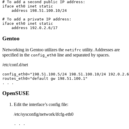
# To add a second public IP address:

iface eth0 inet static

    address 198.51.100.10/24

# To add a private IP address:

iface eth0 inet static

    address 192.0.2.6/17
Gentoo
Networking in Gentoo utilizes the
utility. Addresses are
netifrc
specified in the
line and separated by spaces.
config_eth0
/etc/conf.d/net
config_eth0="198.51.100.5/24 198.51.100.10/24 192.0.2.6
routes_eth0="default gw 198.51.100.1"

. . .
OpenSUSE
Edit the interface’s config file:
/etc/sysconfig/network/ifcfg-eth0
. . .
